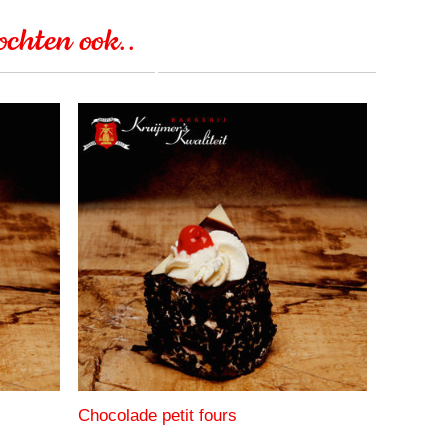
kochten ook..
Chocolade petit fours