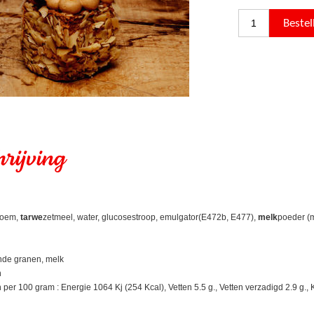
rijving
loem,
tarwe
zetmeel, water, glucosestroop, emulgator(E472b, E477),
melk
poeder (m
ende granen, melk
n
r 100 gram : Energie 1064 Kj (254 Kcal), Vetten 5.5 g., Vetten verzadigd 2.9 g., Ko