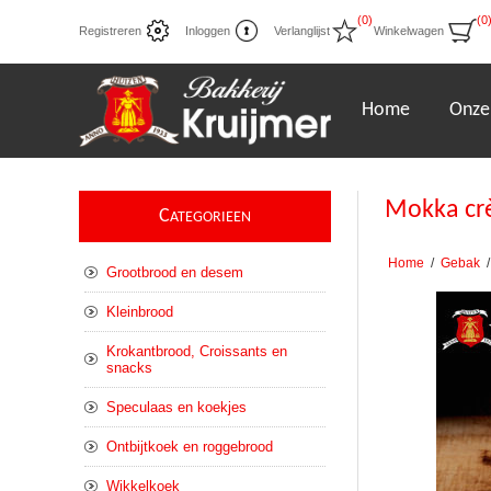
(0)
(0
Registreren
Inloggen
Verlanglijst
Winkelwagen
Home
Onze
Mokka crè
C
ATEGORIEEN
Home
/
Gebak
/
Grootbrood en desem
Kleinbrood
Krokantbrood, Croissants en
snacks
Speculaas en koekjes
Ontbijtkoek en roggebrood
Wikkelkoek