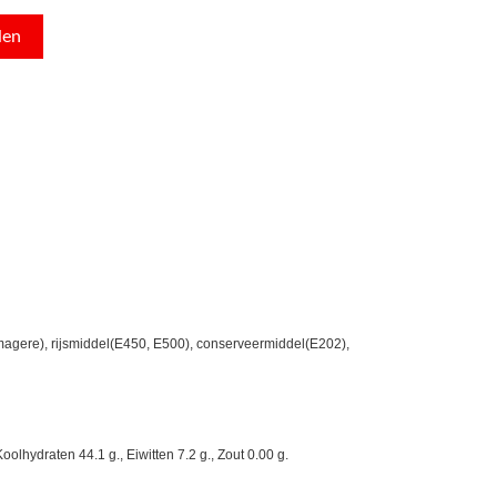
agere), rijsmiddel(E450, E500), conserveermiddel(E202),
olhydraten 44.1 g., Eiwitten 7.2 g., Zout 0.00 g.