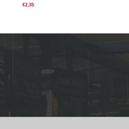
€2,35