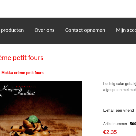
)
 producten
Over ons
Contact opnemen
Mijn acc
me petit fours
Mokka crème petit fours
Luchtig cake gebak
afgespoten met mo
Artikelnummer::
50
€2,35