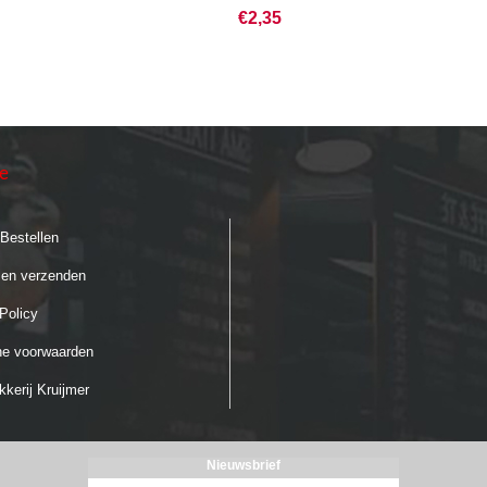
€2,35
ie
 Bestellen
 en verzenden
Policy
e voorwaarden
kerij Kruijmer
Nieuwsbrief