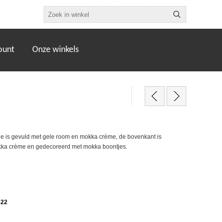
ount
Onze winkels
je is gevuld met gele room en mokka crème, de bovenkant is
kka crème en gedecoreerd met mokka boontjes.
022