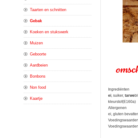
Taarten en schnitten
Gebak
Koeken en stukswerk
Muizen
Geboorte
Aardbeien
omsch
Bonbons
Non food
Ingrediënten
ei
, suiker,
tarwe
b
Kaartje
kleurstof(E160a)
Allergenen
ei, gluten bevatt
Voedingswaarde
Voedingswaarden pe