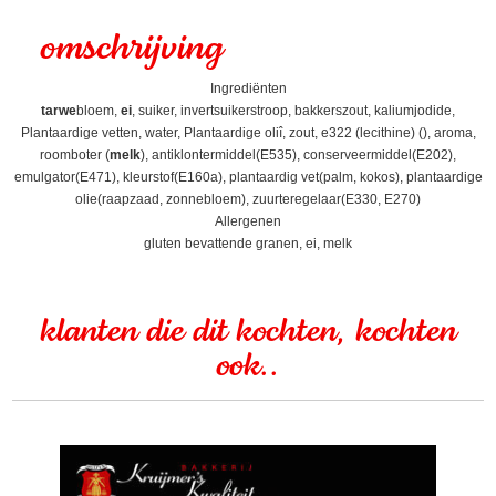
omschrijving
Ingrediënten
tarwe
bloem,
ei
, suiker, invertsuikerstroop, bakkerszout, kaliumjodide,
Plantaardige vetten, water, Plantaardige oliî, zout, e322 (lecithine) (), aroma,
roomboter (
melk
), antiklontermiddel(E535), conserveermiddel(E202),
emulgator(E471), kleurstof(E160a), plantaardig vet(palm, kokos), plantaardige
olie(raapzaad, zonnebloem), zuurteregelaar(E330, E270)
Allergenen
gluten bevattende granen, ei, melk
klanten die dit kochten, kochten
ook..