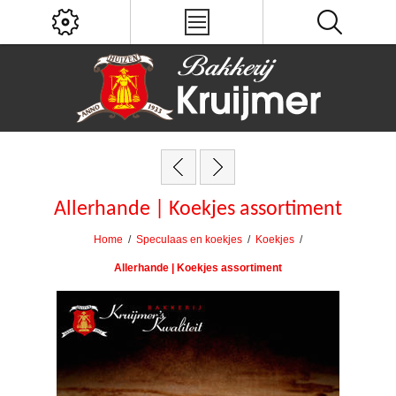
Allerhande | Koekjes assortiment
Home
/
Speculaas en koekjes
/
Koekjes
/
Allerhande | Koekjes assortiment