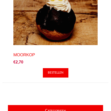
MOORKOP
€2,70
C