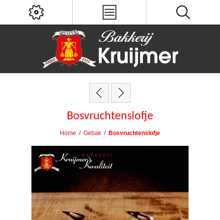
Bosvruchtenslofje
Home
/
Gebak
/
Bosvruchtenslofje