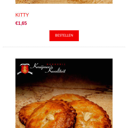
KITTY
€1,65