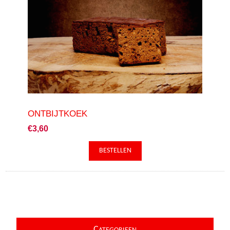
ONTBIJTKOEK
€3,60
C