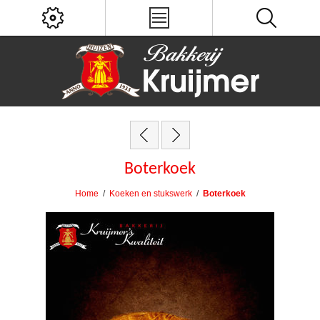
Boterkoek
Home
/
Koeken en stukswerk
/
Boterkoek