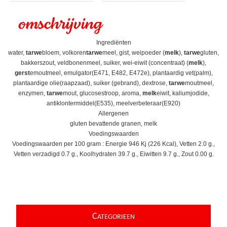
omschrijving
Ingrediënten
water,
tarwe
bloem, volkoren
tarwe
meel, gist, weipoeder (
melk
),
tarwe
gluten,
bakkerszout, veldbonenmeel, suiker, wei-eiwit (concentraat) (
melk
),
gerst
emoutmeel, emulgator(E471, E482, E472e), plantaardig vet(palm),
plantaardige olie(raapzaad), suiker (gebrand), dextrose,
tarwe
moutmeel,
enzymen,
tarwe
mout, glucosestroop, aroma,
melk
eiwit, kaliumjodide,
antiklontermiddel(E535), meelverbeteraar(E920)
Allergenen
gluten bevattende granen, melk
Voedingswaarden
Voedingswaarden per 100 gram : Energie 946 Kj (226 Kcal), Vetten 2.0 g.,
Vetten verzadigd 0.7 g., Koolhydraten 39.7 g., Eiwitten 9.7 g., Zout 0.00 g.
C
ATEGORIEEN