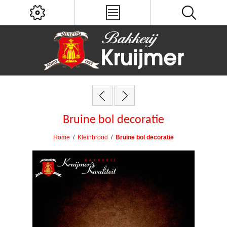
Bruine bol decoratie
Home
/
Kleinbrood
/
Bruine bol decoratie