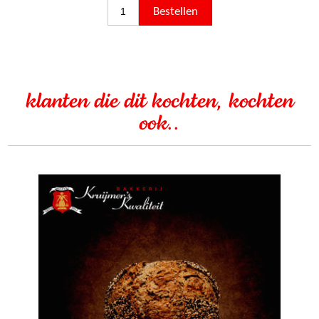
klanten die dit kochten, kochten
ook..