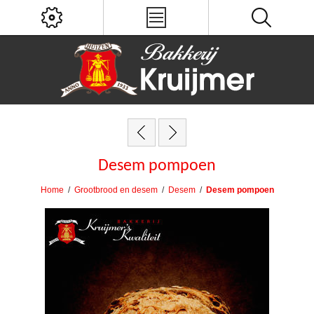
Desem pompoen
Home
/
Grootbrood en desem
/
Desem
/
Desem pompoen