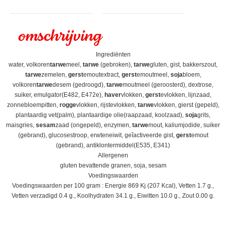
omschrijving
Ingrediënten
water, volkoren
tarwe
meel,
tarwe
(gebroken),
tarwe
gluten, gist, bakkerszout,
tarwe
zemelen,
gerst
emoutextract,
gerst
emoutmeel,
soja
bloem,
volkoren
tarwe
desem (gedroogd),
tarwe
moutmeel (geroosterd), dextrose,
suiker, emulgator(E482, E472e),
haver
vlokken,
gerst
evlokken, lijnzaad,
zonnebloempitten,
rogge
vlokken, rijstevlokken,
tarwe
vlokken, gierst (gepeld),
plantaardig vet(palm), plantaardige olie(raapzaad, koolzaad),
soja
grits,
maisgries,
sesam
zaad (ongepeld), enzymen,
tarwe
mout, kaliumjodide, suiker
(gebrand), glucosestroop, erwteneiwit, geîactiveerde gist,
gerst
emout
(gebrand), antiklontermiddel(E535, E341)
Allergenen
gluten bevattende granen, soja, sesam
Voedingswaarden
Voedingswaarden per 100 gram : Energie 869 Kj (207 Kcal), Vetten 1.7 g.,
Vetten verzadigd 0.4 g., Koolhydraten 34.1 g., Eiwitten 10.0 g., Zout 0.00 g.