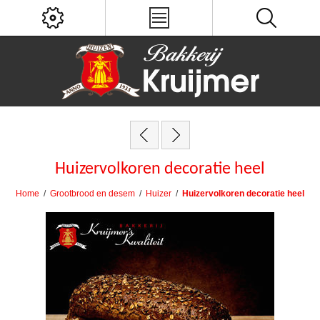
Huizervolkoren decoratie heel
Home
/
Grootbrood en desem
/
Huizer
/
Huizervolkoren decoratie heel