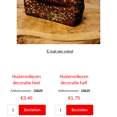
Huizervolkoren
Huizervolkoren
decoratie heel
decoratie half
Artikelnummer::
10620
Artikelnummer::
10625
€3,40
€1,75