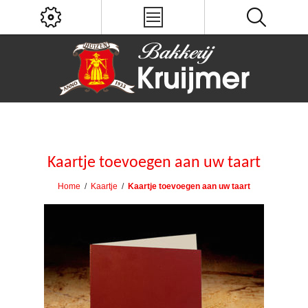
Kaartje toevoegen aan uw taart
Home
/
Kaartje
/
Kaartje toevoegen aan uw taart