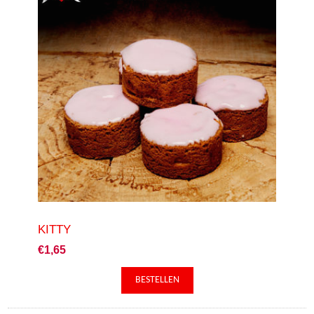
KITTY
€1,65