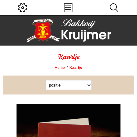
Kaartje
Home
/
Kaartje