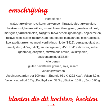
omschrijving
Ingrediënten
water,
tarwe
bloem, volkoren
tarwe
meel, lijnzaad, gist,
tarwe
gluten,
bakkerszout,
haver
vlokken, zonnebloempitten, gierst,
gerst
emoutmeel,
maisgries,
tarwe
zemelen,
soja
grits,
tarwe
desem (gedroogd),
soja
zemelen,
soja
vlokken, suiker,
sesam
zaad (ongepeld), plantaardige olie(raapzaad,
koolzaad),
tarwe
moutmeel, verdikkingsmiddel(E412),
gerst
emoutextract,
emulgator(E472e, E471), zuurteregelaar(E450, E341), dextrose, suiker
(gebrand), enzymen,
tarwe
mout, aroma, kaliumjodide,
antiklontermiddel(E535)
Allergenen
gluten bevattende granen, soja, sesam
Voedingswaarden
Voedingswaarden per 100 gram : Energie 931 Kj (222 Kcal), Vetten 4.2 g.,
Vetten verzadigd 0.7 g., Koolhydraten 32.3 g., Eiwitten 10.8 g., Zout 0.00 g.
klanten die dit kochten, kochten