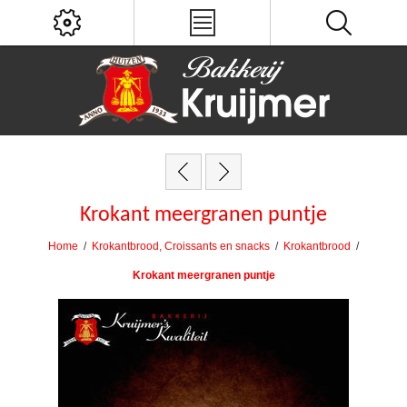
Krokant meergranen puntje
Home
/
Krokantbrood, Croissants en snacks
/
Krokantbrood
/
Krokant meergranen puntje