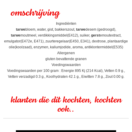
omschrijving
Ingrediënten
tarwe
bloem, water, gist, bakkerszout,
tarwe
desem (gedroogd),
tarwe
moutmeel, verdikkingsmiddel(E412), suiker,
gerst
emoutextract,
emulgator(E472e, E471), zuurteregelaar(E450, E341), dextrose, plantaardige
olie(koolzaad), enzymen, kaliumjodide, aroma, antiklontermiddel(E535)
Allergenen
gluten bevattende granen
Voedingswaarden
Voedingswaarden per 100 gram : Energie 895 Kj (214 Kcal), Vetten 0.9 g.,
Vetten verzadigd 0.3 g., Koolhydraten 42.1 g., Eiwitten 7.8 g., Zout 0.00 g.
klanten die dit kochten, kochten
ook..