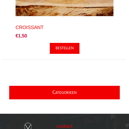
CROISSANT
€1,50
C
ATEGORIEEN
contact