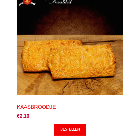
KAASBROODJE
€2,10