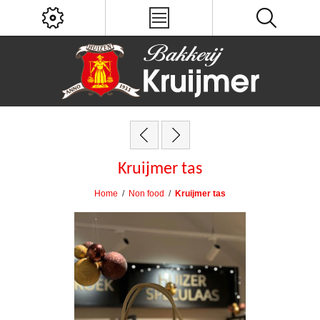
Kruijmer tas
Home
/
Non food
/
Kruijmer tas