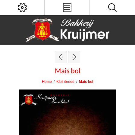
Mais bol
Home
/
Kleinbrood
/
Mais bol