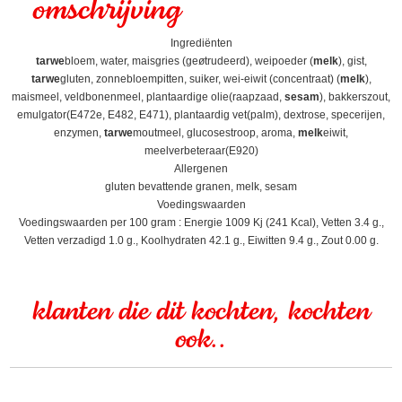
omschrijving
Ingrediënten
tarwe
bloem, water, maisgries (geøtrudeerd), weipoeder (
melk
), gist,
tarwe
gluten, zonnebloempitten, suiker, wei-eiwit (concentraat) (
melk
),
maismeel, veldbonenmeel, plantaardige olie(raapzaad,
sesam
), bakkerszout,
emulgator(E472e, E482, E471), plantaardig vet(palm), dextrose, specerijen,
enzymen,
tarwe
moutmeel, glucosestroop, aroma,
melk
eiwit,
meelverbeteraar(E920)
Allergenen
gluten bevattende granen, melk, sesam
Voedingswaarden
Voedingswaarden per 100 gram : Energie 1009 Kj (241 Kcal), Vetten 3.4 g.,
Vetten verzadigd 1.0 g., Koolhydraten 42.1 g., Eiwitten 9.4 g., Zout 0.00 g.
klanten die dit kochten, kochten
ook..