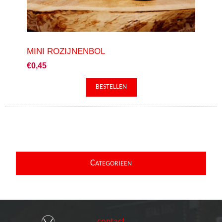
MINI ROZIJNENBOL
€0,45
C
ATEGORIEEN
contact