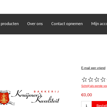
)
 producten
Over ons
Contact opnemen
Mijn acc
Schrijf als eerste v
€0,00