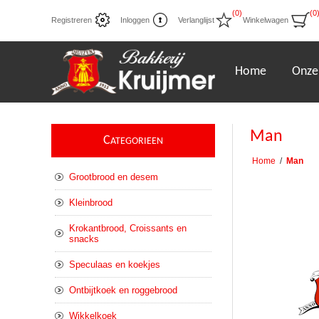
(0)
(0
Registreren
Inloggen
Verlanglijst
Winkelwagen
Home
Onze
Man
C
ATEGORIEEN
Home
/
Man
Grootbrood en desem
Kleinbrood
Krokantbrood, Croissants en
snacks
Speculaas en koekjes
Ontbijtkoek en roggebrood
Wikkelkoek