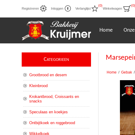
(0)
(0
Registreren
Inloggen
Verlanglijst
Winkelwagen
Home
Onze
Marsepei
C
ATEGORIEEN
Home
/
Gebak
/
Grootbrood en desem
Kleinbrood
Krokantbrood, Croissants en
snacks
Speculaas en koekjes
Ontbijtkoek en roggebrood
Wikkelkoek