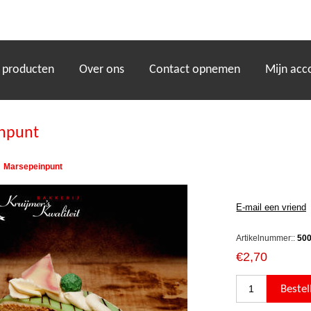
)
 producten
Over ons
Contact opnemen
Mijn acc
npunt
Marsepeinpunt
Artikelnummer::
50
€2,70