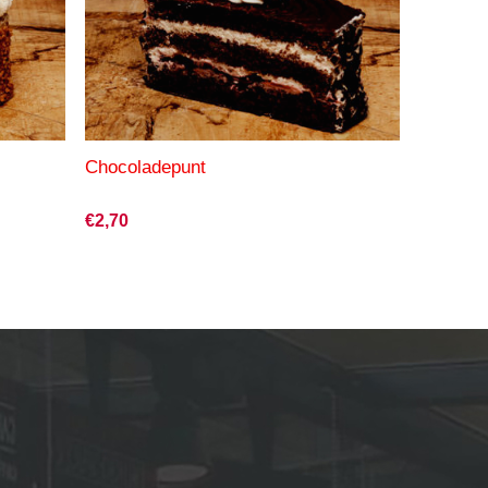
Chocoladepunt
€2,70