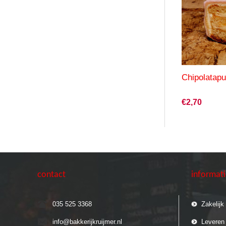
Chipolatapu
€2,70
contact
informat
035 525 3368
Zakelijk
info@bakkerijkruijmer.nl
Leveren