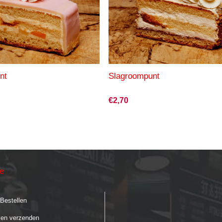
nt
Slagroompunt
€2,70
ie
 Bestellen
 en verzenden