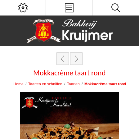
Mokkacrème taart rond
Home
/
Taarten en schnitten
/
Taarten
/
Mokkacrème taart rond