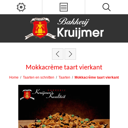
Mokkacrème taart vierkant
Home
/
Taarten en schnitten
/
Taarten
/
Mokkacrème taart vierkant