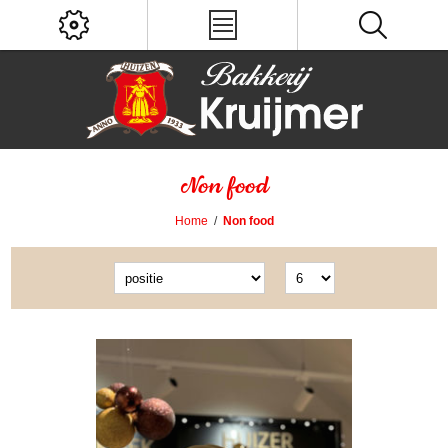
Non food
Home
/
Non food