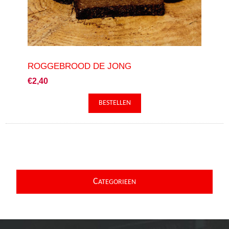
ROGGEBROOD DE JONG
€2,40
C
ATEGORIEEN