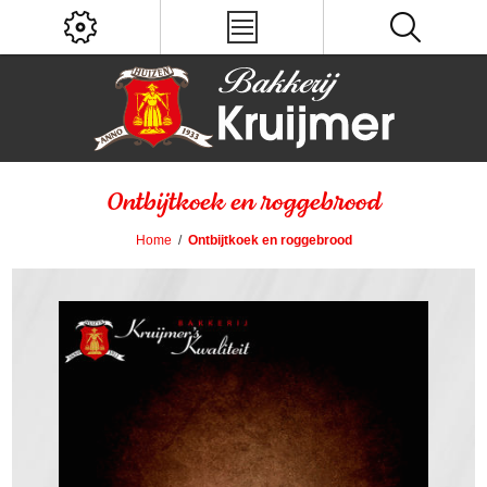
Ontbijtkoek en roggebrood
Home
/
Ontbijtkoek en roggebrood