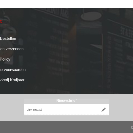
ie
 Bestellen
 en verzenden
Policy
e voorwaarden
kerij Kruijmer
Nieuwsbrief
D