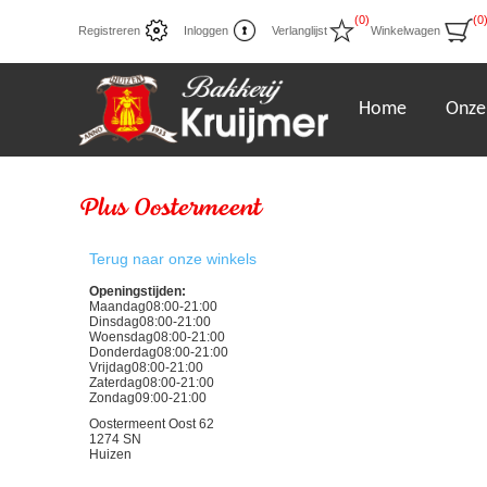
(0)
(0
Registreren
Inloggen
Verlanglijst
Winkelwagen
Home
Onze
Plus Oostermeent
Terug naar onze winkels
Openingstijden:
Maandag
08:00
-
21:00
Dinsdag
08:00
-
21:00
Woensdag
08:00
-
21:00
Donderdag
08:00
-
21:00
Vrijdag
08:00
-
21:00
Zaterdag
08:00
-
21:00
Zondag
09:00
-
21:00
Oostermeent Oost 62
1274 SN
Huizen