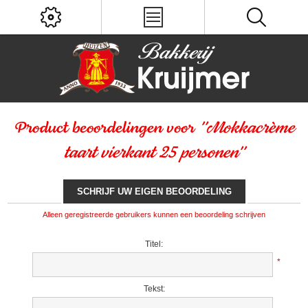
Product beoordelingen voor
Mokkacrème
taart vierkant 25 personen
SCHRIJF UW EIGEN BEOORDELING
Alleen geregistreerde gebruikers kunnen een beoordeling schrijven
Titel:
*
Tekst: