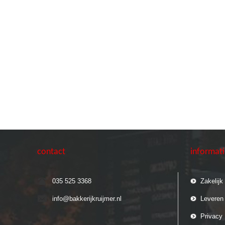
contact
informat
035 525 3368
Zakelijk
info@bakkerijkruijmer.nl
Leveren
Privacy 