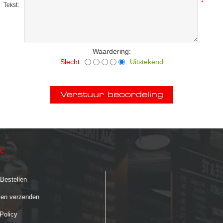
*
Tekst:
Waardering:
Slecht
Uitstekend
ie
 Bestellen
 en verzenden
Policy