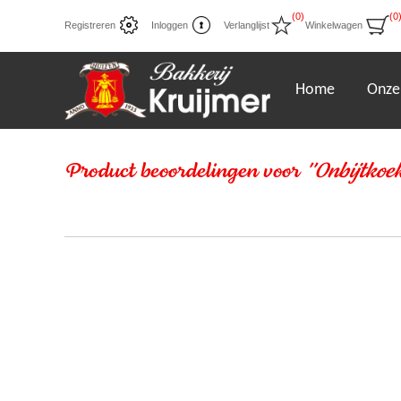
(0)
(0
Registreren
Inloggen
Verlanglijst
Winkelwagen
Home
Onze
Product beoordelingen voor
Onbijtkoek