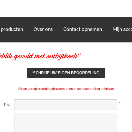
)
 producten
Over ons
Contact opnemen
Mijn acc
blik gevuld met ontbijtkoek
SCHRIJF UW EIGEN BEOORDELING
Alleen geregistreerde gebruikers kunnen een beoordeling schrijven
*
Titel: