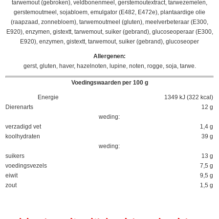
tarwemout (gebroken), veldbonenmeel, gerstemoutextract, tarwezemelen,
gerstemoutmeel, sojabloem, emulgator (E482, E472e), plantaardige olie
(raapzaad, zonnebloem), tarwemoutmeel (gluten), meelverbeteraar (E300,
E920), enzymen, gistextt, tarwemout, suiker (gebrand), glucoseoperaar (E300,
E920), enzymen, gistextt, tarwemout, suiker (gebrand), glucoseoper
Allergenen:
gerst, gluten, haver, hazelnoten, lupine, noten, rogge, soja, tarwe.
Voedingswaarden per 100 g
Energie
1349 kJ (322 kcal)
Dierenarts
12 g
weding:
verzadigd vet
1,4 g
koolhydraten
39 g
weding:
suikers
13 g
voedingsvezels
7,5 g
eiwit
9,5 g
zout
1,5 g