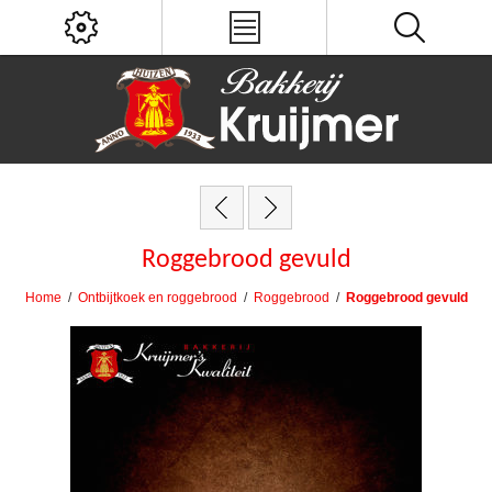
Roggebrood gevuld
Home
/
Ontbijtkoek en roggebrood
/
Roggebrood
/
Roggebrood gevuld