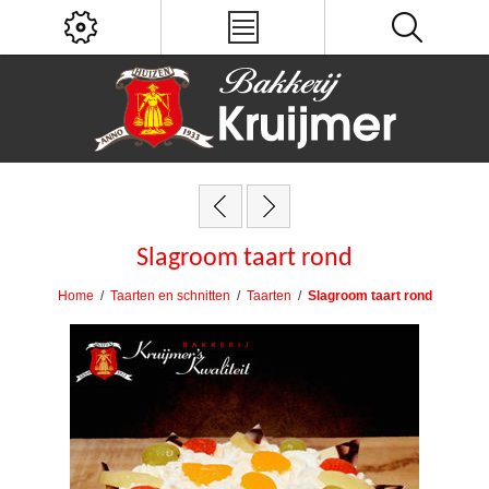
Slagroom taart rond
Home
/
Taarten en schnitten
/
Taarten
/
Slagroom taart rond