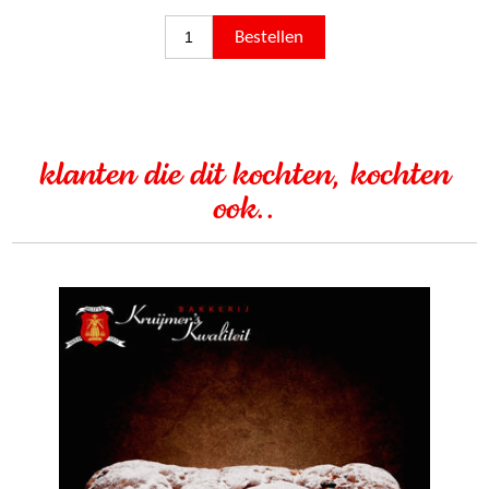
klanten die dit kochten, kochten
ook..