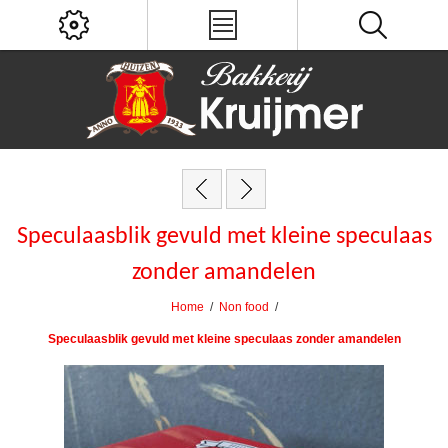
Speculaasblik gevuld met kleine speculaas
zonder amandelen
Home
/
Non food
/
Speculaasblik gevuld met kleine speculaas zonder amandelen