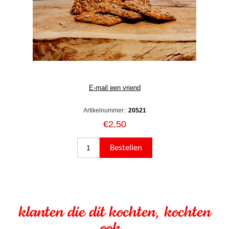
Artikelnummer::
20521
€2,50
klanten die dit kochten, kochten
ook..