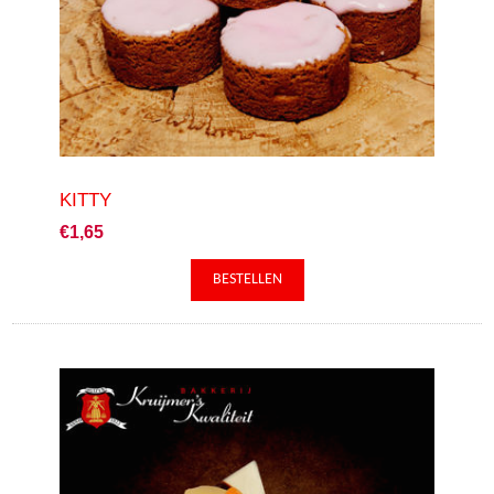
KITTY
€1,65