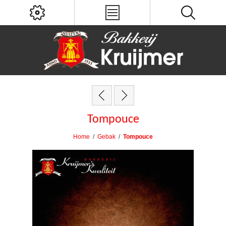
Tompouce
Home
/
Gebak
/
Tompouce