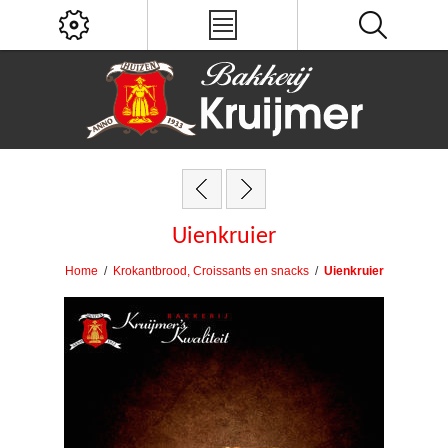
Uienkruier
Home
/
Krokantbrood, Croissants en snacks
/
Uienkruier