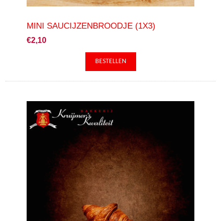
MINI SAUCIJZENBROODJE (1X3)
€2,10