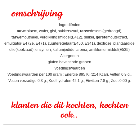
omschrijving
Ingrediënten
tarwe
bloem, water, gist, bakkerszout,
tarwe
desem (gedroogd),
tarwe
moutmeel, verdikkingsmiddel(E412), suiker,
gerst
emoutextract,
emulgator(E472e, E471), zuurteregelaar(E450, E341), dextrose, plantaardige
olie(koolzaad), enzymen, kaliumjodide, aroma, antiklontermiddel(E535)
Allergenen
gluten bevattende granen
Voedingswaarden
Voedingswaarden per 100 gram : Energie 895 Kj (214 Kcal), Vetten 0.9 g.,
Vetten verzadigd 0.3 g., Koolhydraten 42.1 g., Eiwitten 7.8 g., Zout 0.00 g.
klanten die dit kochten, kochten
ook..