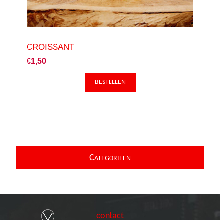
CROISSANT
€1,50
C
ATEGORIEEN
contact