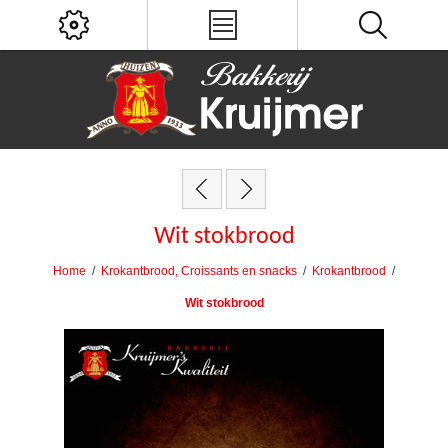
Wit stokbrood
Home
/
Krokantbrood, Croissants en snacks
/
Krokantbrood
/
Wit stokbrood