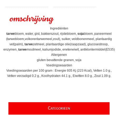
omschrijving
Ingrediënten
tarwe
bloem, water, gist, bakkerszout, rijstebloem,
soja
bloem, paneermeel
(tarwebloem,volkorentarwemeel,zout), suiker, veldbonenmeel, plantaardig
vet(palm),
tarwe
zetmeel, plantaardige olie(raapzaad), glucosestroop,
enzymen,
tarwe
moutmeel, kaliumjodide, erwteneiwit, antiklontermiddel(E535)
Allergenen
gluten bevattende granen, soja
Voedingswaarden
Voedingswaarden per 100 gram : Energie 935 Kj (223 Kcal), Vetten 1.0 g.,
Vetten verzadigd 0.2 g., Koolhydraten 44.1 g., Eiwitten 8.0 g., Zout 1.09 g.
C
ATEGORIEEN