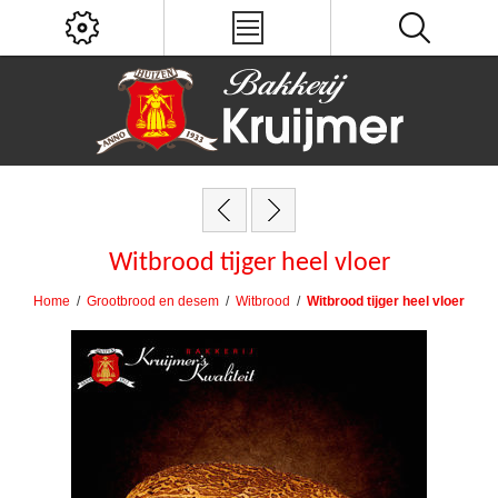
Witbrood tijger heel vloer
Home
/
Grootbrood en desem
/
Witbrood
/
Witbrood tijger heel vloer