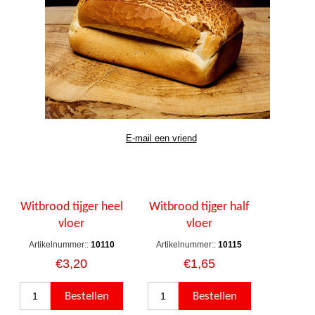
Witbrood tijger heel
Witbrood tijger half
vloer
vloer
Artikelnummer::
10110
Artikelnummer::
10115
€3,20
€1,65