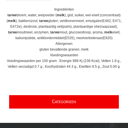
Ingrediënten
tarwe
bloem, water, weipoeder (
melk
), gist, suiker, wei-eiwit (concentraat)
(
melk
), bakkerszout,
tarwe
gluten, veldbonenmeel, emulgator(E482, E471,
E472e), dextrose, plantaardig vet(palm), plantaardige olie(raapzaad),
tarwe
moutmeel, enzymen,
tarwe
mout, glucosestroop, aroma,
melk
eiwit,
kaliumjodide, antiklontermiddel(E535), meelverbeteraar(E920)
Allergenen
gluten bevattende granen, melk
Voedingswaarden
Voedingswaarden per 100 gram : Energie 988 Kj (236 Kcal), Vetten 1.8 g.,
Vetten verzadigd 0.7 g., Koolhydraten 44.3 g., Eiwitten 9.5 g., Zout 0.00 g.
C
ATEGORIEEN